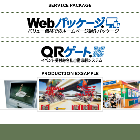
SERVICE PACKAGE
GraphicDesign
PRODUCTION EXSAMPLE