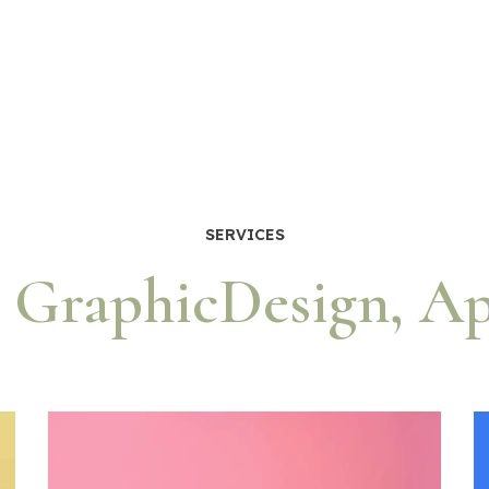
SERVICES
, GraphicDesign, Ap