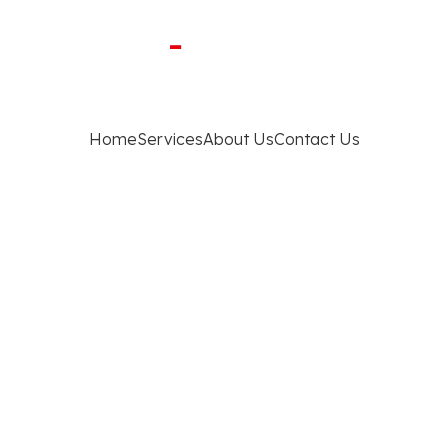
Home
Services
About Us
Contact Us
llcome