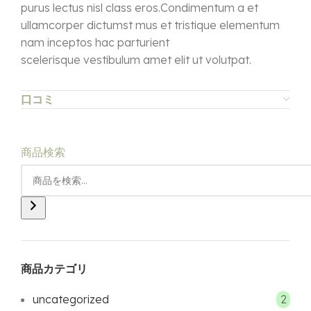
purus lectus nisl class eros.Condimentum a et
ullamcorper dictumst mus et tristique elementum
nam inceptos hac parturient
scelerisque vestibulum amet elit ut volutpat.
口コミ
商品検索
商品カテゴリ
uncategorized
2