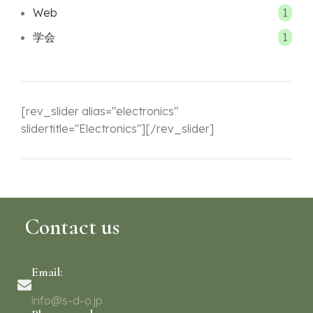
Web
1
学会
1
[rev_slider alias="electronics"
slidertitle="Electronics"][/rev_slider]
Contact us
Email:
info@s-d-o.jp