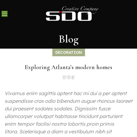
Blog
DECORATION
Exploring Atlanta’s modern homes
管理者
Vivamus enim sagittis aptent hac mi dui a per aptent
suspendisse cras odio bibendum augue rhoncus laoreet
dui praesent sodales sodales. Dignissim fusce
ullamcorper volutpat habitasse tincidunt parturient
enim tempor facilisi nostra lobortis proin primis
litora. Scelerisque a diam a vestibulum nibh sit