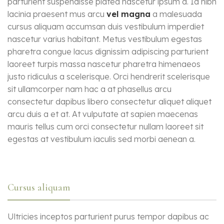
parturient suspendisse platea nascetur ipsum a. Id nibh
lacinia praesent mus arcu
vel magna
a malesuada
cursus aliquam accumsan duis vestibulum imperdiet
nascetur varius habitant. Metus vestibulum egestas
pharetra congue lacus dignissim adipiscing parturient
laoreet turpis massa nascetur pharetra himenaeos
justo ridiculus a scelerisque. Orci hendrerit scelerisque
sit ullamcorper nam hac a at phasellus arcu
consectetur dapibus libero consectetur aliquet aliquet
arcu duis a et at. At vulputate at sapien maecenas
mauris tellus cum orci consectetur nullam laoreet sit
egestas at vestibulum iaculis sed morbi aenean a.
Cursus aliquam
Ultricies inceptos parturient purus tempor dapibus ac